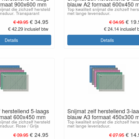
ormaat 900x600 mm
blauw A2 formaat 600x450 
nijmat die zichzelf hersteld
Top kwaliteit snijmat die zichzelf hers
ensduur. Transparant
met lange levensduur.
€ 34.95
€ 19
€ 49.95
€ 34.95
€ 42.29 inclusief btw
€ 24.14 inclusief 
Details
Details
f herstellend 5-laags
Snijmat zelf herstellend 3-la
ormaat 600x450 mm
blauw A3 formaat 450x300 
nijmat die zichzelf hersteld
Top kwaliteit snijmat die zichzelf hers
nsduur. Rose / Grijs
met lange levensduur.
€ 24.95
€ 14
€ 39.95
€ 27.95