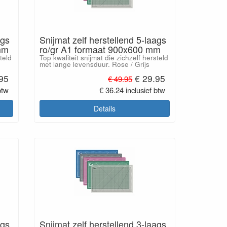
ags
Snijmat zelf herstellend 5-laags
mm
ro/gr A1 formaat 900x600 mm
teld
Top kwaliteit snijmat die zichzelf hersteld
met lange levensduur. Rose / Grijs
.95
€ 29.95
€ 49.95
btw
€ 36.24 inclusief btw
Details
ags
Snijmat zelf herstellend 3-laags