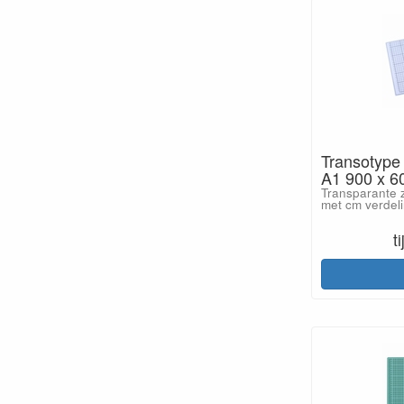
Transotype
A1 900 x 6
Transparante z
met cm verdel
t