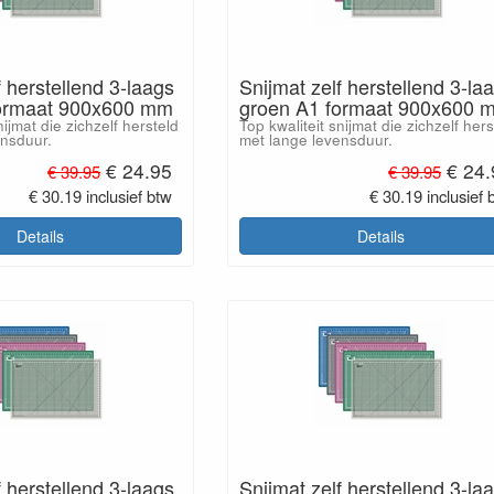
f herstellend 3-laags
Snijmat zelf herstellend 3-la
formaat 900x600 mm
groen A1 formaat 900x600 
nijmat die zichzelf hersteld
Top kwaliteit snijmat die zichzelf hers
ensduur.
met lange levensduur.
€ 24.95
€ 24
€ 39.95
€ 39.95
€ 30.19 inclusief btw
€ 30.19 inclusief 
Details
Details
f herstellend 3-laags
Snijmat zelf herstellend 3-la