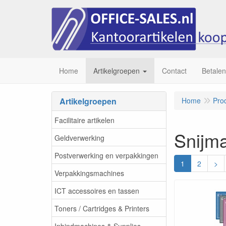
Home
Artikelgroepen
Contact
Betalen
Artikelgroepen
Home
Pro
Facilitaire artikelen
Snijma
Geldverwerking
Postverwerking en verpakkingen
1
2
>
Verpakkingsmachines
ICT accessoires en tassen
Toners / Cartridges & Printers
Inbindmachines & Supplies