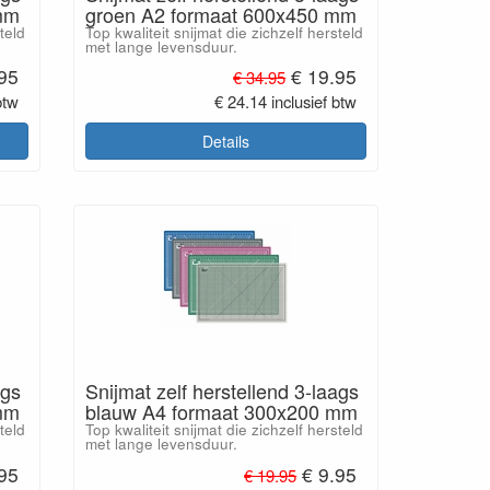
mm
groen A2 formaat 600x450 mm
teld
Top kwaliteit snijmat die zichzelf hersteld
met lange levensduur.
.95
€ 19.95
€ 34.95
btw
€ 24.14 inclusief btw
Details
ags
Snijmat zelf herstellend 3-laags
mm
blauw A4 formaat 300x200 mm
teld
Top kwaliteit snijmat die zichzelf hersteld
met lange levensduur.
.95
€ 9.95
€ 19.95