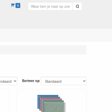
0
Zoeken
Sorteer op