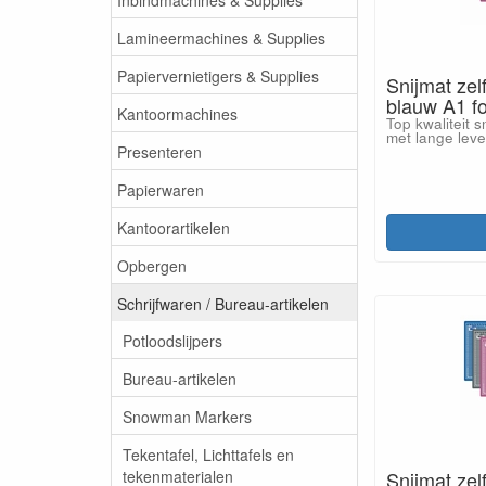
Lamineermachines & Supplies
Papiervernietigers & Supplies
Snijmat zel
blauw A1 
Kantoormachines
Top kwaliteit s
met lange lev
Presenteren
Papierwaren
Kantoorartikelen
Opbergen
Schrijfwaren / Bureau-artikelen
Potloodslijpers
Bureau-artikelen
Snowman Markers
Tekentafel, Lichttafels en
tekenmaterialen
Snijmat zel