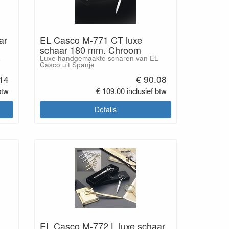
ar
EL Casco M-771 CT luxe
schaar 180 mm. Chroom
L
Luxe handgemaakte scharen van EL
Casco uit Spanje
14
€ 90.08
btw
€ 109.00 inclusief btw
Details
EL Casco M-772 L luxe schaar