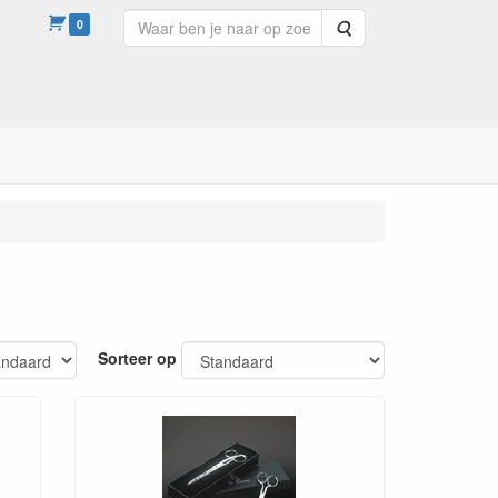
0
Zoeken
Sorteer op