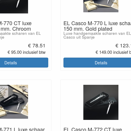
-770 CT luxe
EL Casco M-770 L luxe scha
0 mm. Chroom
150 mm. Gold plated
aakte scharen van EL
Luxe handgemaakte scharen van E
nje
Casco uit Spanje
€ 78.51
€ 123.
€ 95.00 inclusief btw
€ 149.00 inclusief 
Details
Details
-771 L luxe schaar
EL Casco M-772 CT luxe