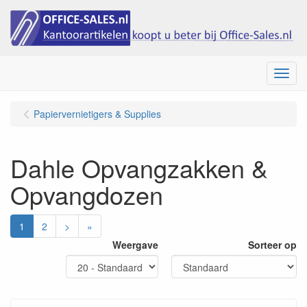
Menu
Papiervernietigers & Supplies
Dahle Opvangzakken &
Opvangdozen
1
2
>
»
Weergave
Sorteer op