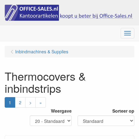
Menu
Inbindmachines & Supplies
Thermocovers &
inbindstrips
1
2
>
»
Weergave
Sorteer op